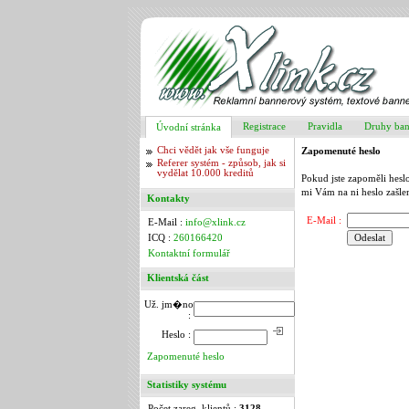
Registrace
Pravidla
Druhy ba
Úvodní stránka
Chci vědět jak vše funguje
Zapomenuté heslo
Referer systém - způsob, jak si
vydělat 10.000 kreditů
Pokud jste zapoměli heslo
mi Vám na ni heslo zašle
Kontakty
E-Mail :
E-Mail :
info@xlink.cz
ICQ :
260166420
Kontaktní formulář
Klientská část
Už. jm�no
:
Heslo :
Zapomenuté heslo
Statistiky systému
Počet zareg. klientů :
3128