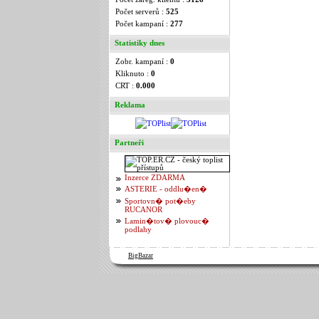
Počet serverů :
525
Počet kampaní :
277
Statistiky dnes
Zobr. kampaní :
0
Kliknuto :
0
CRT :
0.000
Reklama
Partneři
Inzerce ZDARMA
ASTERIE - oddlu�en�
Sportovn� pot�eby
RUCANOR
Lamin�tov� plovouc�
podlahy
BigBazar